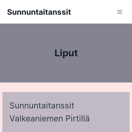
Siirry
Sunnuntaitanssit
sisältöön
Liput
Sunnuntaitanssit
Valkeaniemen Pirtillä